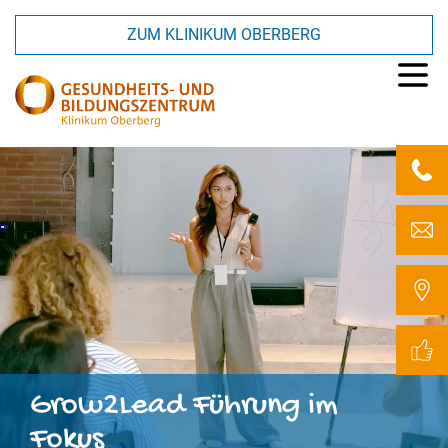
ZUM KLINIKUM OBERBERG
Grow2Lead
Führung
im
Fokus