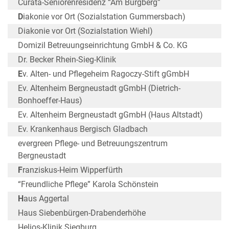
Curata-Seniorenresidenz “Am Burgberg”
D
iakonie vor Ort (Sozialstation Gummersbach)
Diakonie vor Ort (Sozialstation Wiehl)
Domizil Betreuungseinrichtung GmbH & Co. KG
Dr. Becker Rhein-Sieg-Klinik
E
v. Alten- und Pflegeheim Ragoczy-Stift gGmbH
Ev. Altenheim Bergneustadt gGmbH (Dietrich-
Bonhoeffer-Haus)
Ev. Altenheim Bergneustadt gGmbH (Haus Altstadt)
Ev. Krankenhaus Bergisch Gladbach
evergreen Pflege- und Betreuungszentrum
Bergneustadt
F
ranziskus-Heim Wipperfürth
“Freundliche Pflege” Karola Schönstein
H
aus Aggertal
Haus Siebenbürgen-Drabenderhöhe
Helios-Klinik Siegburg