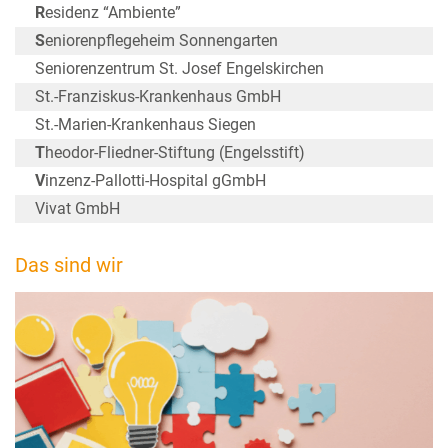
R
esidenz “Ambiente”
S
eniorenpflegeheim Sonnengarten
Seniorenzentrum St. Josef Engelskirchen
St.-Franziskus-Krankenhaus GmbH
St.-Marien-Krankenhaus Siegen
T
heodor-Fliedner-Stiftung (Engelsstift)
V
inzenz-Pallotti-Hospital gGmbH
Vivat GmbH
Das sind wir